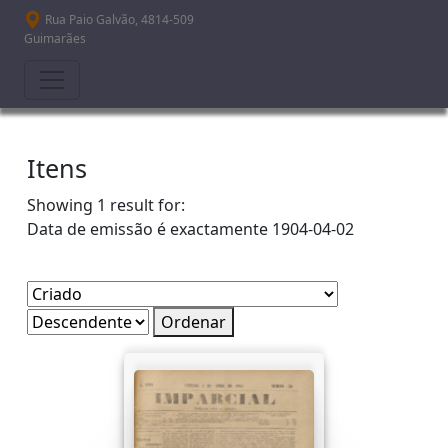
Passar para o conteúdo principal
Rua Paio Galvão, 4814-509
Guimarães
Itens
Showing 1 result for:
Data de emissão é exactamente
1904-04-02
Ordenar