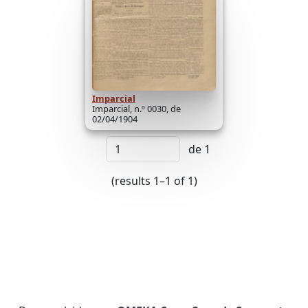
Imparcial
Imparcial, n.º 0030, de
02/04/1904
de 1
(results 1–1 of 1)