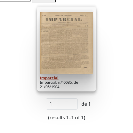
Imparcial
Imparcial, n.º 0035, de
21/05/1904
de 1
(results 1–1 of 1)