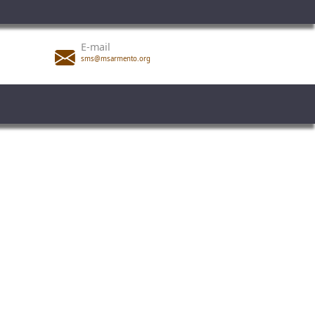
E-mail
sms@msarmento.org