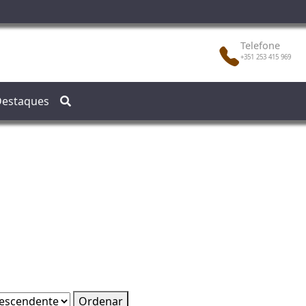
Telefone
+351 253 415 969
estaques
Ordenar