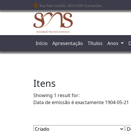
Passar para o conteúdo principal
Rua Paio Galvão, 4814-509 Guimarães
Início
Apresentação
Títulos
Anos
D
Itens
Showing 1 result for:
Data de emissão é exactamente
1904-05-21