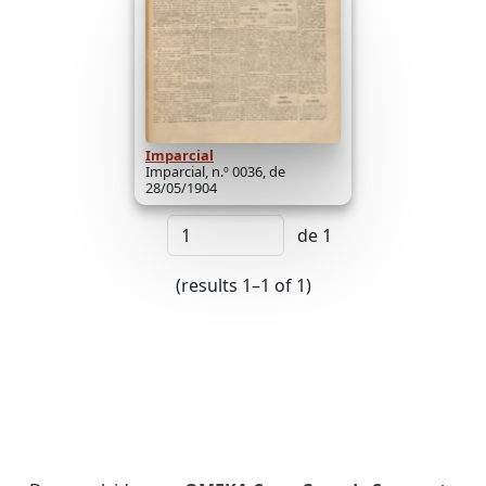
Imparcial
Imparcial, n.º 0036, de
28/05/1904
de 1
(results 1–1 of 1)