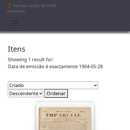
Passar para o conteúdo principal
Rua Paio Galvão, 4814-509
Guimarães
Itens
Showing 1 result for:
Data de emissão é exactamente
1904-05-28
Ordenar