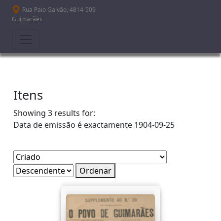
Passar para o conteúdo principal
Rua Paio Galvão, 4814-509
Guimarães
Itens
Showing 3 results for:
Data de emissão é exactamente
1904-09-25
Ordenar