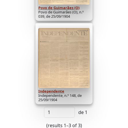
Povo de Guimarães (O)
Povo de Guimarães (O), n.º
039, de 25/09/1904
Independente
Independente, n.º 148, de
25/09/1904
de 1
(results 1–3 of 3)