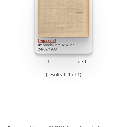
Imparcial
Imparcial, n.º 0232, de
24/09/1908
de 1
(results 1–1 of 1)