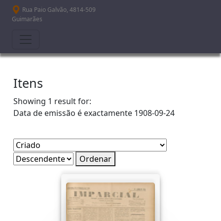
Passar para o conteúdo principal
Rua Paio Galvão, 4814-509
Guimarães
Itens
Showing 1 result for:
Data de emissão é exactamente
1908-09-24
Ordenar