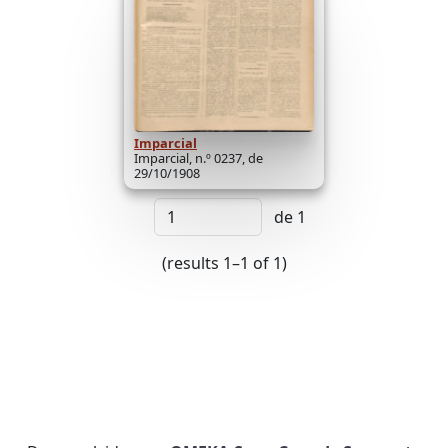
Imparcial
Imparcial, n.º 0237, de
29/10/1908
de 1
(results 1–1 of 1)