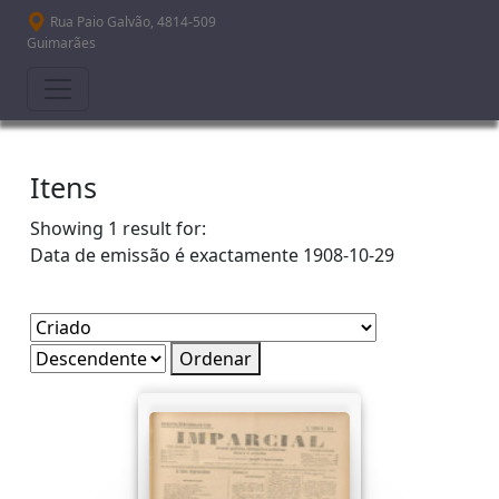
Passar para o conteúdo principal
Rua Paio Galvão, 4814-509
Guimarães
Itens
Showing 1 result for:
Data de emissão é exactamente
1908-10-29
Ordenar