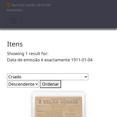
Passar para o conteúdo principal
Rua Paio Galvão, 4814-509
Guimarães
Itens
Showing 1 result for:
Data de emissão é exactamente
1911-01-04
Ordenar