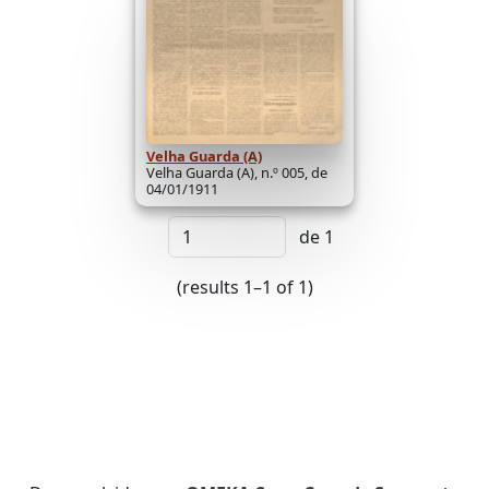
Velha Guarda (A)
Velha Guarda (A), n.º 005, de
04/01/1911
de 1
(results 1–1 of 1)