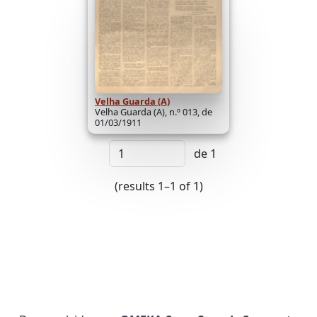
Velha Guarda (A)
Velha Guarda (A), n.º 013, de
01/03/1911
de 1
(results 1–1 of 1)