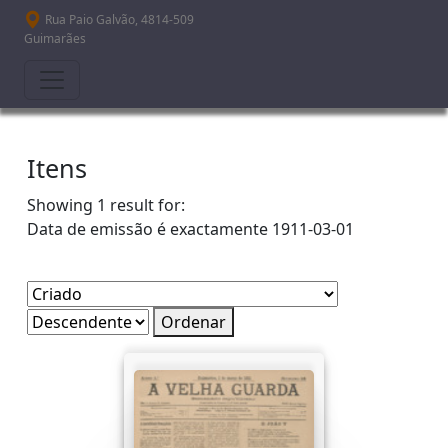
Passar para o conteúdo principal
Rua Paio Galvão, 4814-509
Guimarães
Itens
Showing 1 result for:
Data de emissão é exactamente
1911-03-01
Ordenar