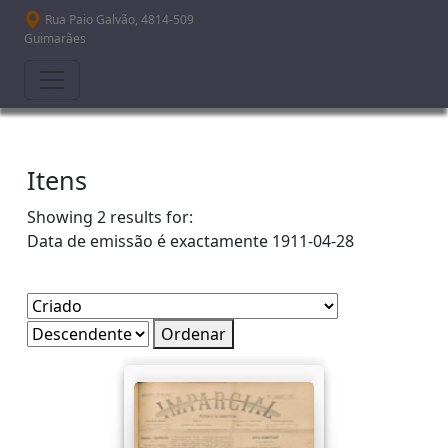
Passar para o conteúdo principal
Rua Paio Galvão, 4814-509
Guimarães
Itens
Showing 2 results for:
Data de emissão é exactamente
1911-04-28
Ordenar