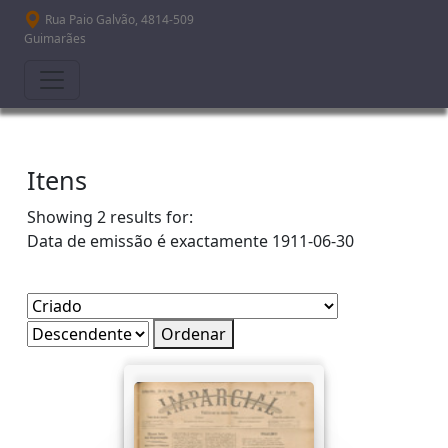
Passar para o conteúdo principal
Rua Paio Galvão, 4814-509
Guimarães
Itens
Showing 2 results for:
Data de emissão é exactamente
1911-06-30
Ordenar