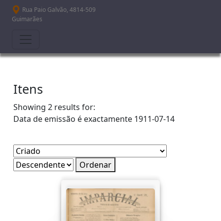
Passar para o conteúdo principal
Rua Paio Galvão, 4814-509
Guimarães
Itens
Showing 2 results for:
Data de emissão é exactamente
1911-07-14
Ordenar