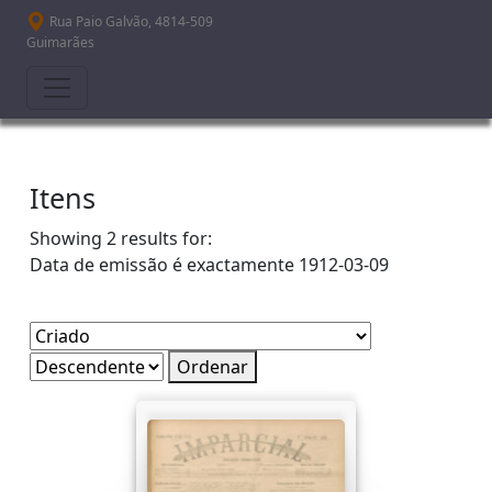
Passar para o conteúdo principal
Rua Paio Galvão, 4814-509
Guimarães
Itens
Showing 2 results for:
Data de emissão é exactamente
1912-03-09
Ordenar