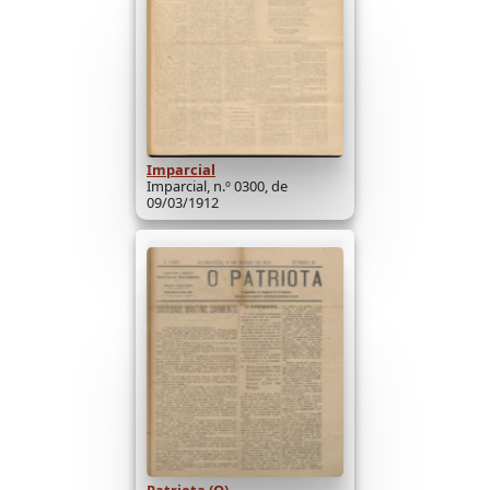
Imparcial
Imparcial, n.º 0300, de
09/03/1912
Patriota (O)