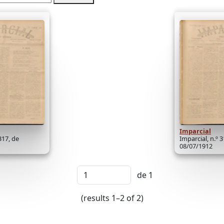
Imparcial
317, de
Imparcial, n.º 3
08/07/1912
de 1
(results 1–2 of 2)