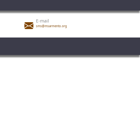
E-mail
sms@msarmento.org