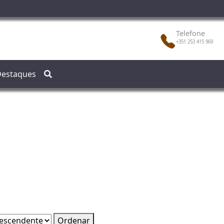
Telefone
+351 253 415 969
estaques
Ordenar