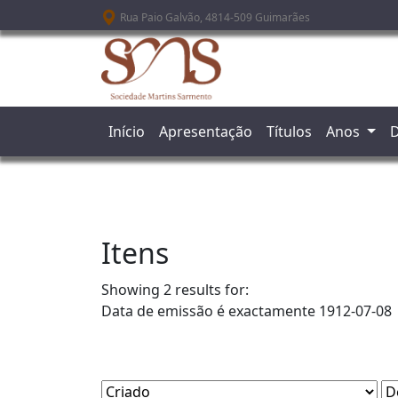
Passar para o conteúdo principal
Rua Paio Galvão, 4814-509 Guimarães
Início
Apresentação
Títulos
Anos
D
Itens
Showing 2 results for:
Data de emissão é exactamente
1912-07-08