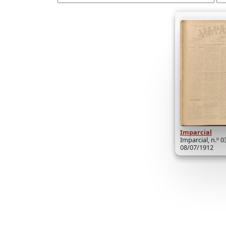
Imparcial
Imparcial, n.º 0
08/07/1912