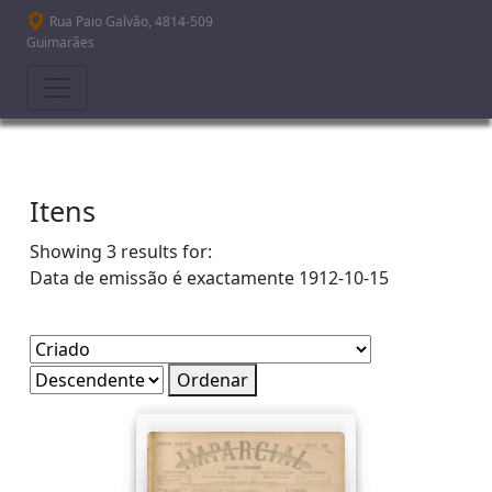
Passar para o conteúdo principal
Rua Paio Galvão, 4814-509
Guimarães
Itens
Showing 3 results for:
Data de emissão é exactamente
1912-10-15
Ordenar