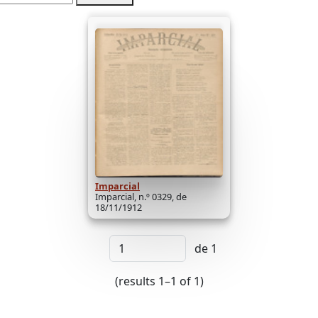
Imparcial
Imparcial, n.º 0329, de
18/11/1912
de 1
(results 1–1 of 1)