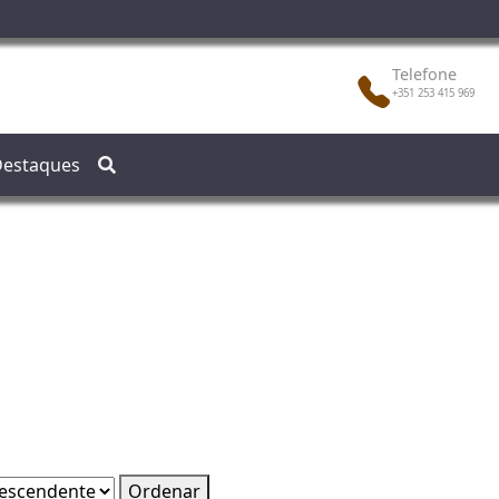
Telefone
+351 253 415 969
estaques
Ordenar