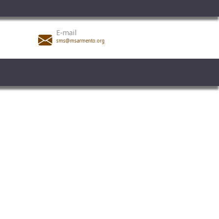
E-mail
sms@msarmento.org