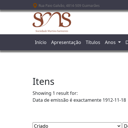
Passar para o conteúdo principal
Rua Paio Galvão, 4814-509 Guimarães
Início
Apresentação
Títulos
Anos
D
Itens
Showing 1 result for:
Data de emissão é exactamente
1912-11-18