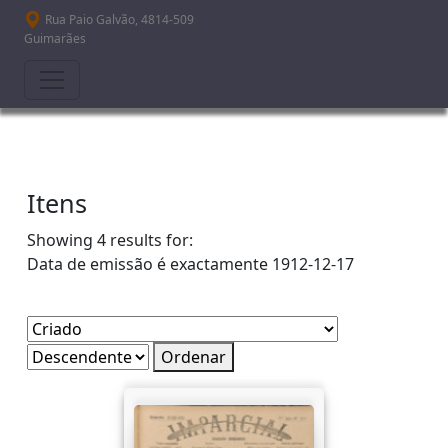
Passar para o conteúdo principal
Rua Paio Galvão, 4814-509
Guimarães
Itens
Showing 4 results for:
Data de emissão é exactamente
1912-12-17
Ordenar