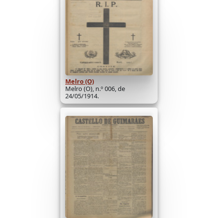
Melro (O)
Melro (O), n.º 006, de
24/05/1914.