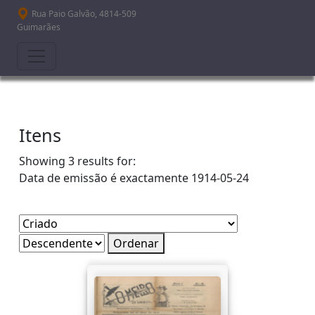
Passar para o conteúdo principal
Rua Paio Galvão, 4814-509
Guimarães
Itens
Showing 3 results for:
Data de emissão é exactamente
1914-05-24
Ordenar