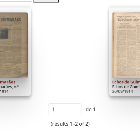
imarães
Echos de Gui
arães, n.º
Echos de Guima
/1914
20/09/1914
de 1
(results 1–2 of 2)