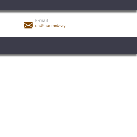
E-mail
sms@msarmento.org