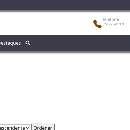
Telefone
+351 253 415 969
estaques
Ordenar