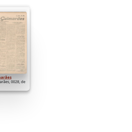
marães
rães, 0028, de