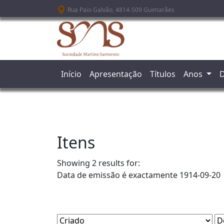
Passar para o conteúdo principal
Rua Paio Galvão, 4814-509 Guimarães
Início
Apresentação
Títulos
Anos
D
Itens
Showing 2 results for:
Data de emissão é exactamente
1914-09-20