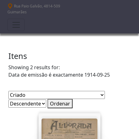
Passar para o conteúdo principal
Rua Paio Galvão, 4814-509
Guimarães
Itens
Showing 2 results for:
Data de emissão é exactamente
1914-09-25
Ordenar