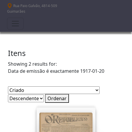
Passar para o conteúdo principal
Rua Paio Galvão, 4814-509
Guimarães
Itens
Showing 2 results for:
Data de emissão é exactamente
1917-01-20
Ordenar