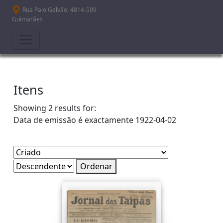
Passar para o conteúdo principal
Rua Paio Galvão, 4814-509
Guimarães
Itens
Showing 2 results for:
Data de emissão é exactamente
1922-04-02
Ordenar