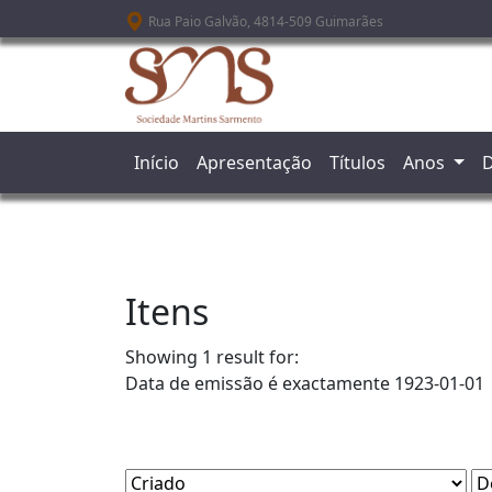
Passar para o conteúdo principal
Rua Paio Galvão, 4814-509 Guimarães
Início
Apresentação
Títulos
Anos
D
Itens
Showing 1 result for:
Data de emissão é exactamente
1923-01-01