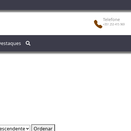
Telefone
+351 253 415 969
estaques
Ordenar