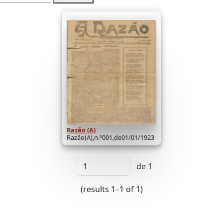
Razão (A)
Razão(A),n.º001,de01/01/1923
de 1
(results 1–1 of 1)