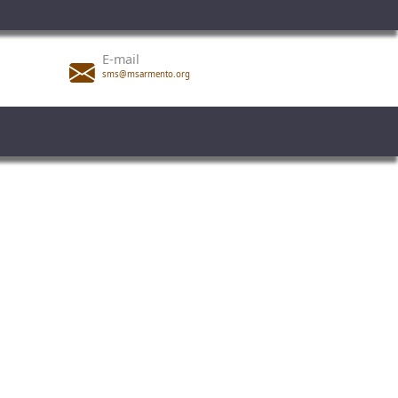
E-mail
sms@msarmento.org