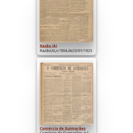
Razão (A)
Razão(A),n.º004,de23/01/1923
Comércio de Guimarães
Comércio de Guimarães, n.º