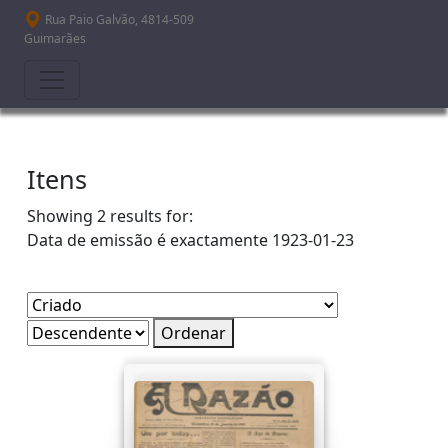
Passar para o conteúdo principal
Rua Paio Galvão, 4814-509
Guimarães
Itens
Showing 2 results for:
Data de emissão é exactamente
1923-01-23
Ordenar