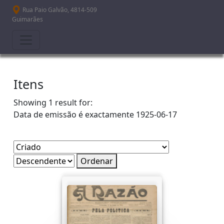
Passar para o conteúdo principal
Rua Paio Galvão, 4814-509
Guimarães
Itens
Showing 1 result for:
Data de emissão é exactamente
1925-06-17
Ordenar