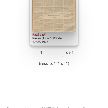
Razão (A)
Razão (A), n.º 003, de
17/06/1925
de 1
(results 1–1 of 1)