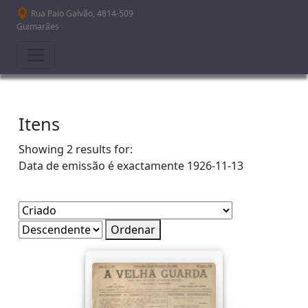
Passar para o conteúdo principal
Rua Paio Galvão, 4814-509
Guimarães
Itens
Showing 2 results for:
Data de emissão é exactamente
1926-11-13
Ordenar