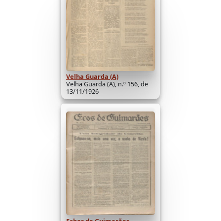
Velha Guarda (A)
Velha Guarda (A), n.º 156, de
13/11/1926
Echos de Guimarães