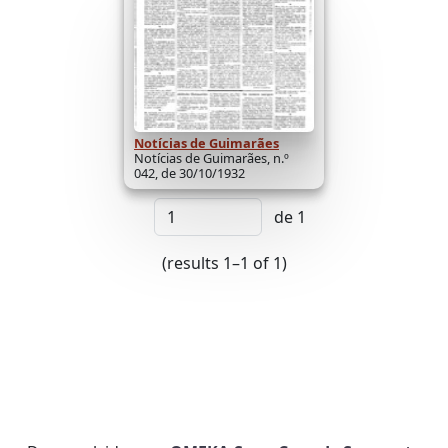
Notícias de Guimarães
Notícias de Guimarães, n.º
042, de 30/10/1932
de 1
(results 1–1 of 1)