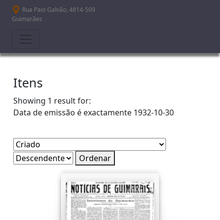
Passar para o conteúdo principal
Rua Paio Galvão, 4814-509
Guimarães
Itens
Showing 1 result for:
Data de emissão é exactamente
1932-10-30
Ordenar