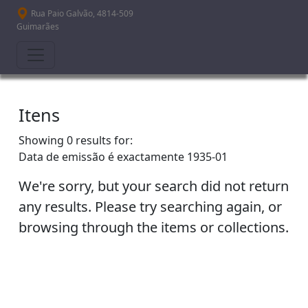
Passar para o conteúdo principal
Rua Paio Galvão, 4814-509
Guimarães
Itens
Showing 0 results for:
Data de emissão é exactamente
1935-01
We're sorry, but your search did not return
any results. Please try searching again, or
browsing through the items or collections.