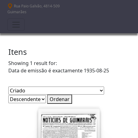
Passar para o conteúdo principal
Rua Paio Galvão, 4814-509
Guimarães
Itens
Showing 1 result for:
Data de emissão é exactamente
1935-08-25
Ordenar