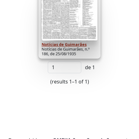
Notícias de Guimarães
Notícias de Guimarães, n.º
186, de 25/08/1935
de 1
(results 1–1 of 1)