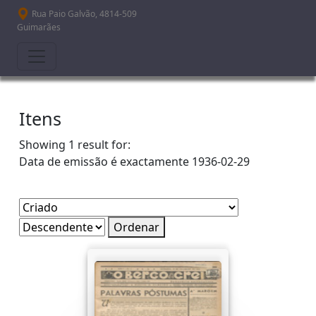
Passar para o conteúdo principal
Rua Paio Galvão, 4814-509
Guimarães
Itens
Showing 1 result for:
Data de emissão é exactamente
1936-02-29
Ordenar