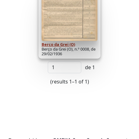
Berço da Grei (O)
Berço da Grei (O), n.º 0008, de
29/02/1936
de 1
(results 1–1 of 1)