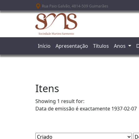
Passar para o conteúdo principal
Rua Paio Galvão, 4814-509 Guimarães
Início
Apresentação
Títulos
Anos
D
Itens
Showing 1 result for:
Data de emissão é exactamente
1937-02-07