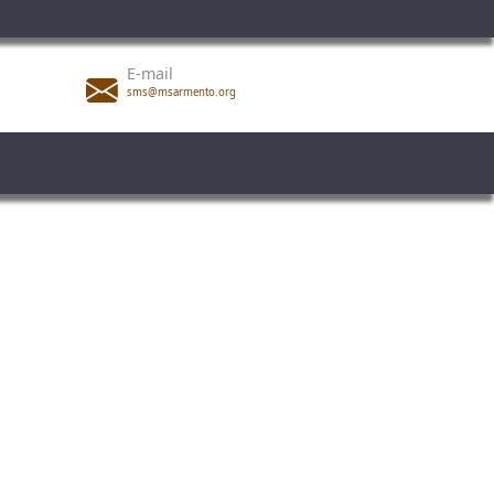
E-mail
sms@msarmento.org