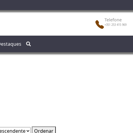
Telefone
+351 253 415 969
estaques
Ordenar