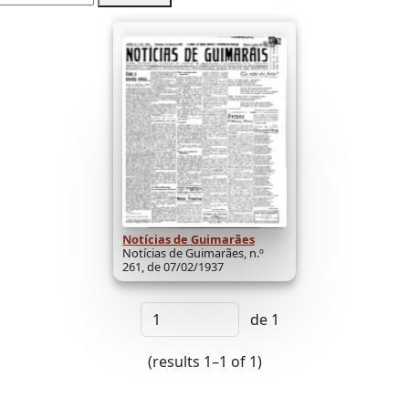
Notícias de Guimarães
Notícias de Guimarães, n.º
261, de 07/02/1937
de 1
(results 1–1 of 1)