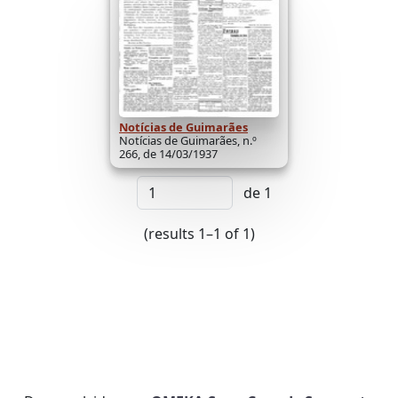
Notícias de Guimarães
Notícias de Guimarães, n.º
266, de 14/03/1937
de 1
(results 1–1 of 1)