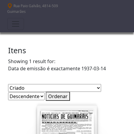
Passar para o conteúdo principal
Rua Paio Galvão, 4814-509
Guimarães
Itens
Showing 1 result for:
Data de emissão é exactamente
1937-03-14
Ordenar