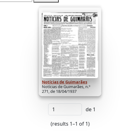
Notícias de Guimarães
Notícias de Guimarães, n.º
271, de 18/04/1937
de 1
(results 1–1 of 1)