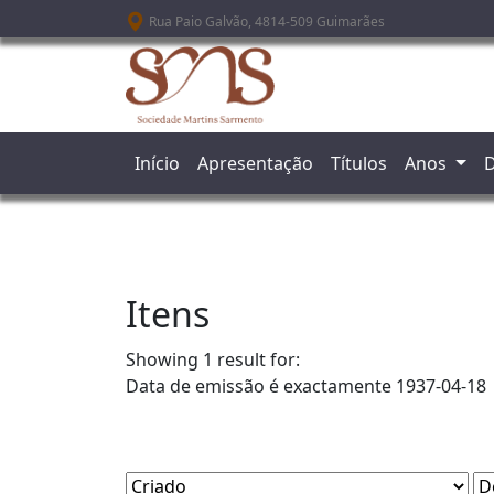
Passar para o conteúdo principal
Rua Paio Galvão, 4814-509 Guimarães
Início
Apresentação
Títulos
Anos
D
Itens
Showing 1 result for:
Data de emissão é exactamente
1937-04-18