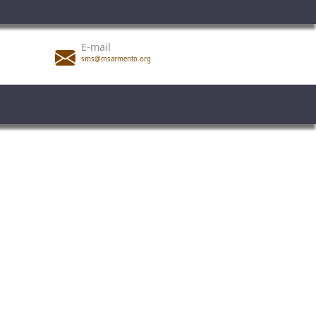
E-mail
sms@msarmento.org