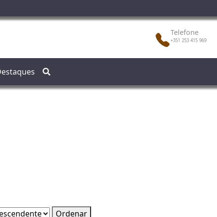
Telefone
+351 253 415 969
estaques
Ordenar