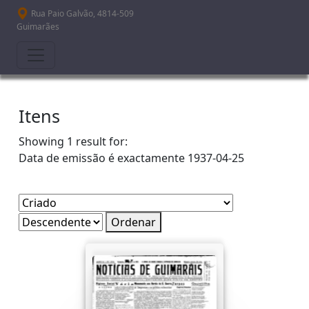
Passar para o conteúdo principal
Rua Paio Galvão, 4814-509
Guimarães
Itens
Showing 1 result for:
Data de emissão é exactamente
1937-04-25
Ordenar