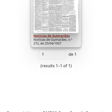
Notícias de Guimarães
Notícias de Guimarães, n.º
272, de 25/04/1937
de 1
(results 1–1 of 1)