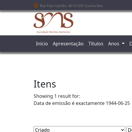
Passar para o conteúdo principal
Rua Paio Galvão, 4814-509 Guimarães
Início
Apresentação
Títulos
Anos
D
Itens
Showing 1 result for:
Data de emissão é exactamente
1944-06-25