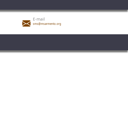
E-mail
sms@msarmento.org