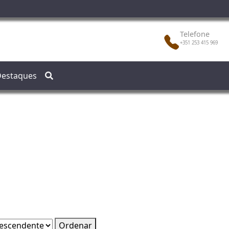
Telefone
+351 253 415 969
estaques
Ordenar