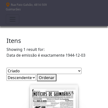
Passar para o conteúdo principal
Rua Paio Galvão, 4814-509
Guimarães
Itens
Showing 1 result for:
Data de emissão é exactamente
1944-12-03
Ordenar