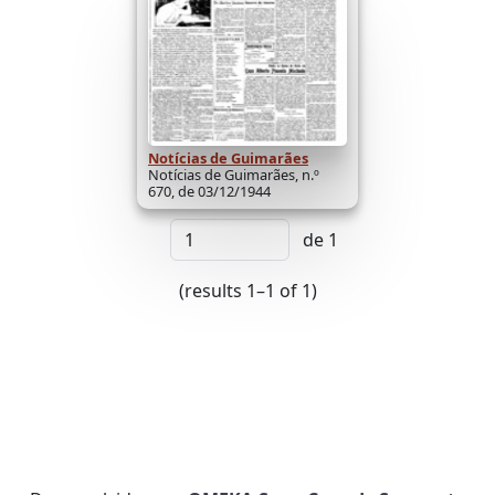
Notícias de Guimarães
Notícias de Guimarães, n.º
670, de 03/12/1944
de 1
(results 1–1 of 1)