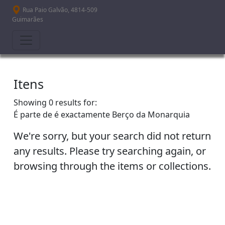
Passar para o conteúdo principal
Rua Paio Galvão, 4814-509
Guimarães
Itens
Showing 0 results for:
É parte de é exactamente
Berço da Monarquia
We're sorry, but your search did not return
any results. Please try searching again, or
browsing through the items or collections.