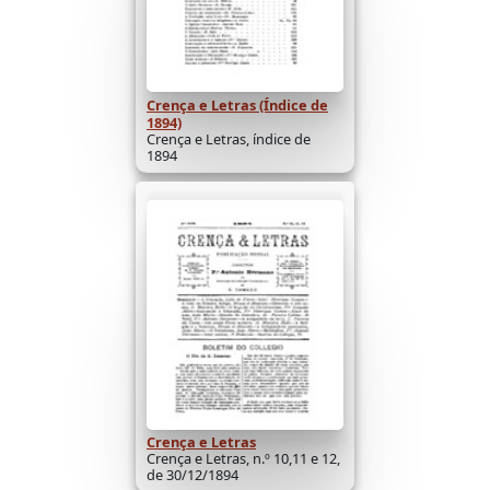
Crença e Letras (Índice de
1894)
Crença e Letras, índice de
1894
Crença e Letras
Crença e Letras, n.º 10,11 e 12,
de 30/12/1894