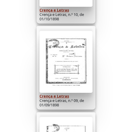
Crença e Letras
Crença e Letras, n.º 10, de
01/10/1898
Crença e Letras
Crença e Letras, n.º 09, de
01/09/1898