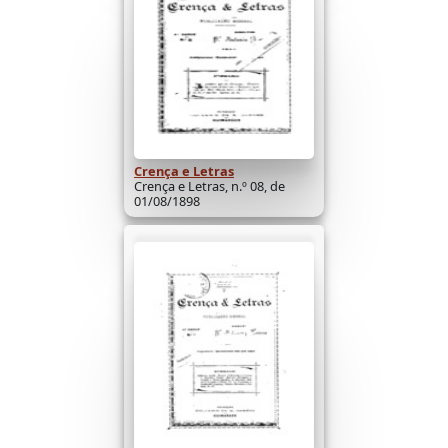
Crença e Letras
Crença e Letras, n.º 08, de
01/08/1898