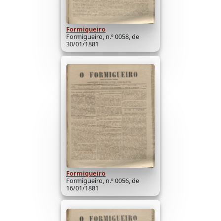
Formigueiro
Formigueiro, n.º 0058, de
30/01/1881
Formigueiro
Formigueiro, n.º 0056, de
16/01/1881