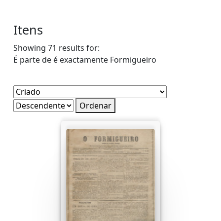
Itens
Showing 71 results for:
É parte de é exactamente
Formigueiro
Ordenar