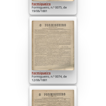
Formigueiro
Formigueiro, n.º 0075, de
19/06/1881
Formigueiro
Formigueiro, n.º 0074, de
12/06/1881