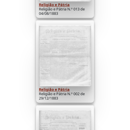
Religião e Pátria
Religião e Pátria N.º 013 de
04/08/1883
Religião e Pátria
Religião e Pátria N.º 002 de
29/12/1883