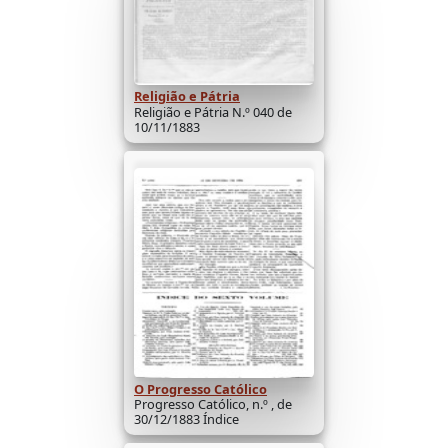
Religião e Pátria
Religião e Pátria N.º 040 de
10/11/1883
O Progresso Católico
Progresso Católico, n.º , de
30/12/1883 Índice