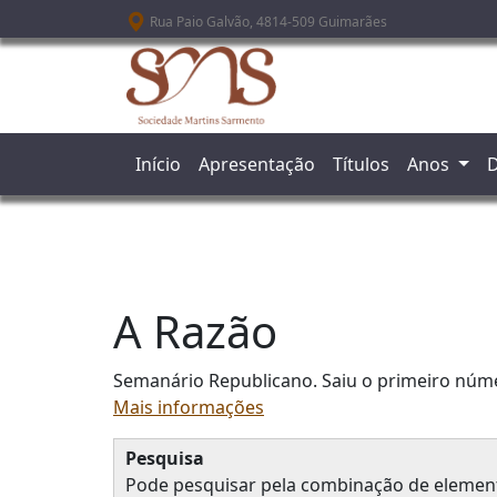
Passar para o conteúdo principal
Rua Paio Galvão, 4814-509 Guimarães
Início
Apresentação
Títulos
Anos
D
A Razão
Semanário Republicano. Saiu o primeiro núm
Mais informações
Pesquisa
Pode pesquisar pela combinação de element