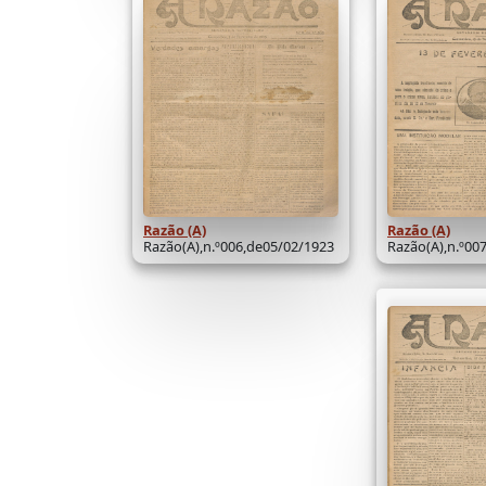
Razão (A)
Razão (A)
Razão(A),n.º006,de05/02/1923
Razão(A),n.º00