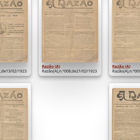
Razão (A)
Razão (A)
7,de13/02/1923
Razão(A),n.º008,de21/02/1923
Razão(A),n.º00