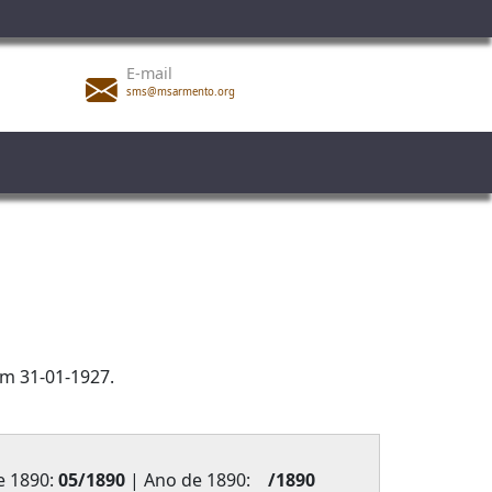
E-mail
sms@msarmento.org
m 31-01-1927.
e 1890:
05/1890
| Ano de 1890:
/1890