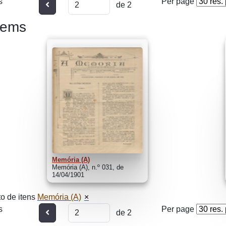
s
Per page
Anterior
de 2
tems
Memória (A)
Memória (A), n.º 031, de
14/04/1901
o de itens
Memória (A)
s
Per page
Anterior
de 2