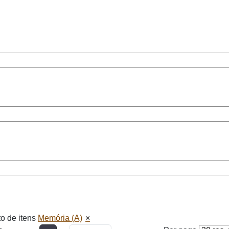
o de itens
Memória (A)