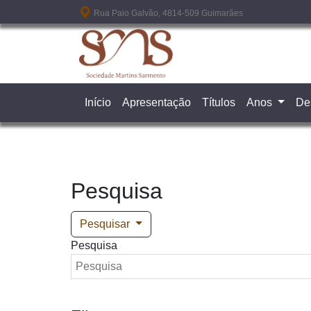
Passar para o conteúdo principal
Rua Paio Galvão, 4814-509 Guimarães
Início
Apresentação
Títulos
Anos
De
Pesquisa
Pesquisar
Pesquisa