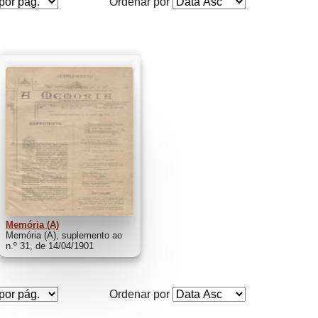
Ordenar por
Memória (A)
Memória (A), suplemento ao
n.º 31, de 14/04/1901
Ordenar por