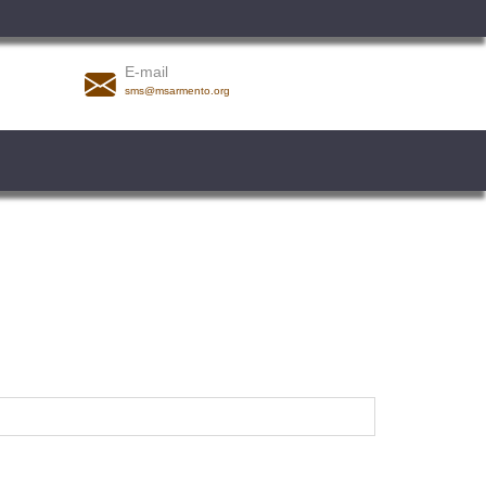
E-mail
sms@msarmento.org