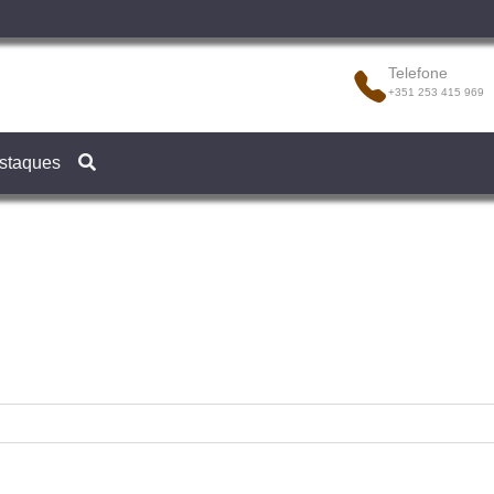
Telefone
+351 253 415 969
staques