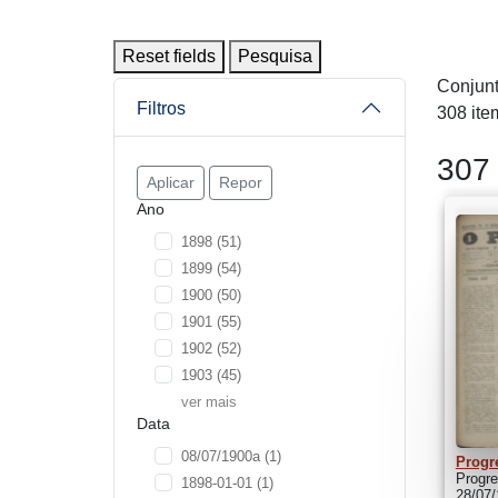
Reset fields
Pesquisa
Conjunt
Filtros
308 ite
307 
Aplicar
Repor
Ano
1898
(51)
1899
(54)
1900
(50)
1901
(55)
1902
(52)
1903
(45)
ver mais
Data
08/07/1900a
(1)
Progr
Progre
1898-01-01
(1)
28/07