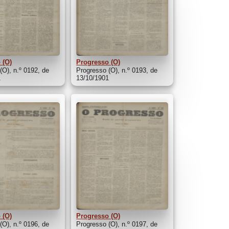
 (O)
Progresso (O)
(O), n.º 0192, de
Progresso (O), n.º 0193, de
1
13/10/1901
 (O)
Progresso (O)
(O), n.º 0196, de
Progresso (O), n.º 0197, de