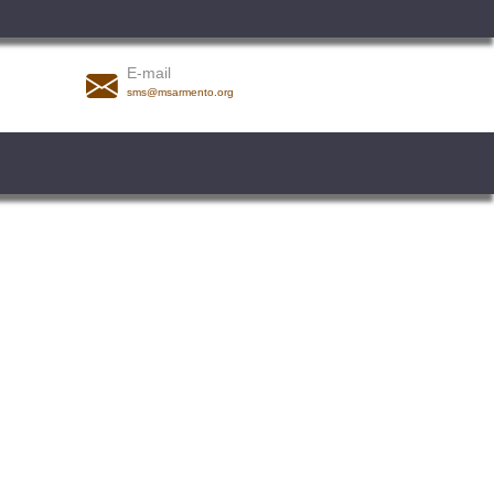
E-mail
sms@msarmento.org