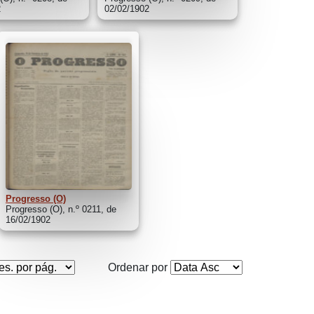
2
02/02/1902
Progresso (O)
Progresso (O), n.º 0211, de
16/02/1902
Ordenar por