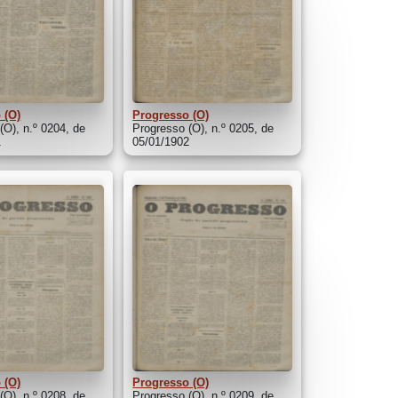
 (O)
Progresso (O)
(O), n.º 0204, de
Progresso (O), n.º 0205, de
1
05/01/1902
 (O)
Progresso (O)
(O), n.º 0208, de
Progresso (O), n.º 0209, de