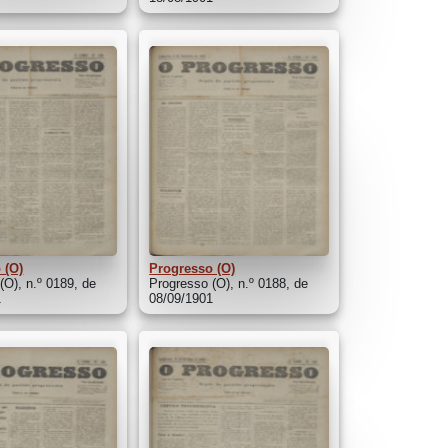
 (O)
Progresso (O)
(O), n.º 0189, de
Progresso (O), n.º 0188, de
1
08/09/1901