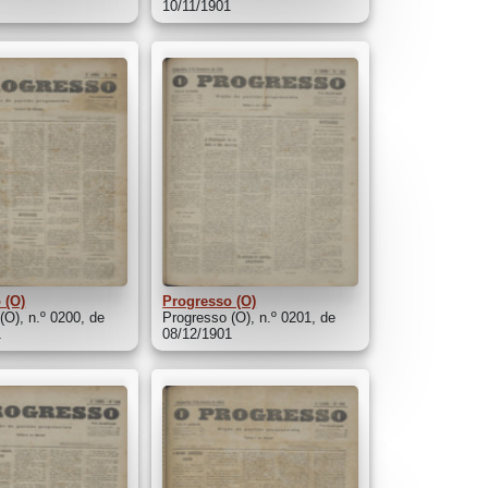
1
10/11/1901
 (O)
Progresso (O)
(O), n.º 0200, de
Progresso (O), n.º 0201, de
1
08/12/1901