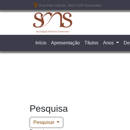
Passar para o conteúdo principal
Rua Paio Galvão, 4814-509 Guimarães
Início
Apresentação
Títulos
Anos
De
Pesquisa
Pesquisar