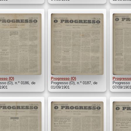
esso (O)
Progresso (O)
Progresso
sso (O), n.º 0186, de
Progresso (O), n.º 0187, de
Progresso 
/1901
01/09/1901
07/09/190