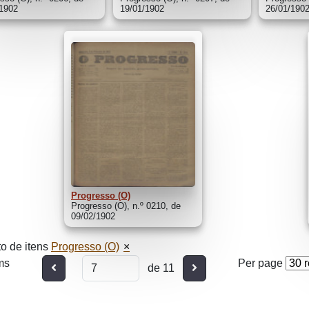
/1902
19/01/1902
26/01/190
Progresso (O)
Progresso (O), n.º 0210, de
09/02/1902
o de itens
Progresso (O)
ms
Per page
Anterior
Seguinte
de 11