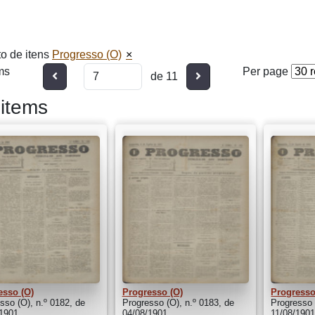
o de itens
Progresso (O)
ms
Per page
Anterior
Seguinte
de 11
items
esso (O)
Progresso (O)
Progresso
sso (O), n.º 0182, de
Progresso (O), n.º 0183, de
Progresso 
/1901
04/08/1901
11/08/190