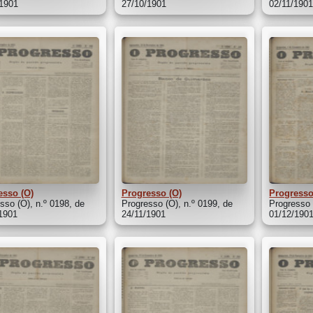
/1901
27/10/1901
02/11/190
esso (O)
Progresso (O)
Progresso
sso (O), n.º 0198, de
Progresso (O), n.º 0199, de
Progresso 
1901
24/11/1901
01/12/190