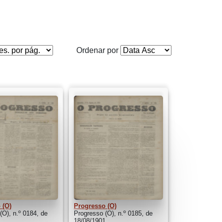
Ordenar por
 (O)
Progresso (O)
(O), n.º 0184, de
Progresso (O), n.º 0185, de
1
18/08/1901