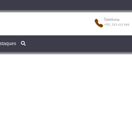
Telefone
+351 253 415 969
staques