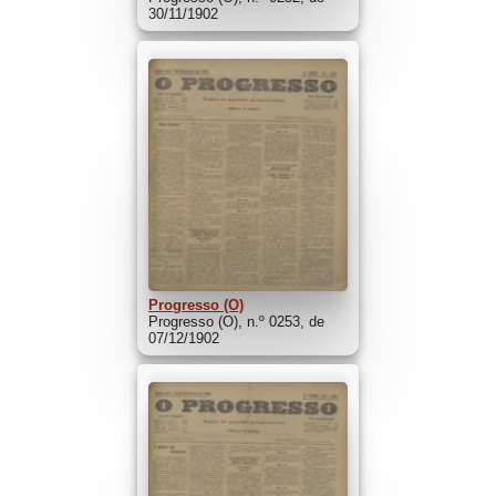
30/11/1902
Progresso (O)
Progresso (O), n.º 0253, de
07/12/1902