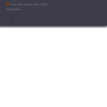
Passar para o conteúdo principal
Rua Paio Galvão, 4814-509
Guimarães