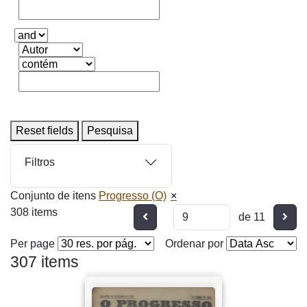
Reset fields
Pesquisa
Filtros
Conjunto de itens
Progresso (O)
308 items
Anterior
Segu
de 11
Per page
Ordenar por
307 items