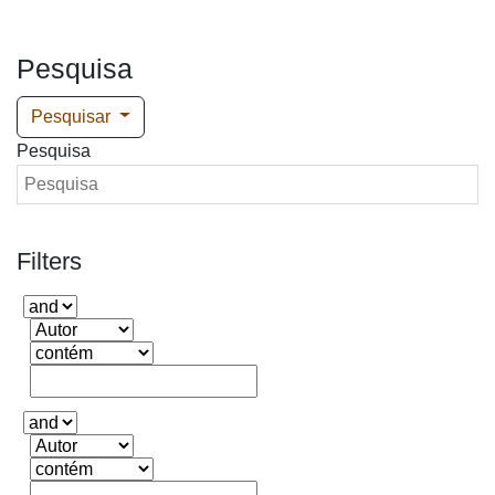
Pesquisa
Pesquisar
Pesquisa
Filters