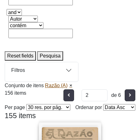
Reset fields
Pesquisa
Filtros
Conjunto de itens
Razão (A)
156 items
Anterior
Segu
de 6
Per page
Ordenar por
155 items