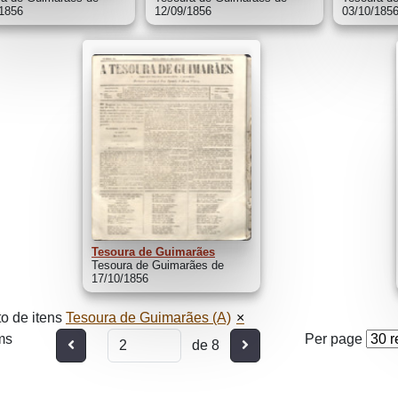
/1856
12/09/1856
03/10/185
Tesoura de Guimarães
Tesoura de Guimarães de
17/10/1856
o de itens
Tesoura de Guimarães (A)
ms
Per page
Anterior
Seguinte
de 8