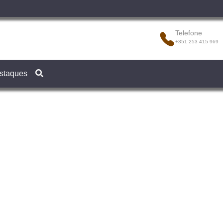
Telefone
+351 253 415 969
staques