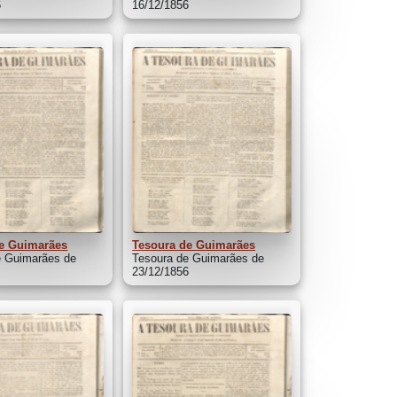
6
16/12/1856
e Guimarães
Tesoura de Guimarães
e Guimarães de
Tesoura de Guimarães de
6
23/12/1856