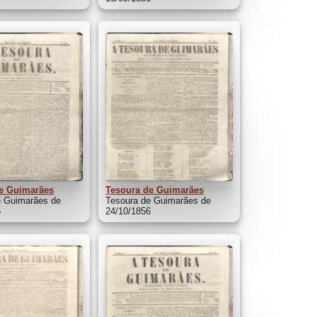
e Guimarães
Tesoura de Guimarães
e Guimarães de
Tesoura de Guimarães de
6
24/10/1856