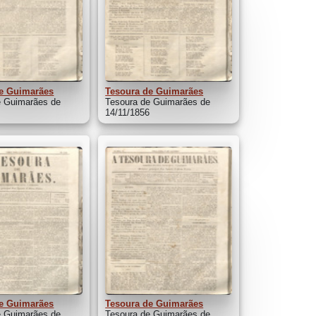
e Guimarães
Tesoura de Guimarães
e Guimarães de
Tesoura de Guimarães de
6
14/11/1856
e Guimarães
Tesoura de Guimarães
e Guimarães de
Tesoura de Guimarães de