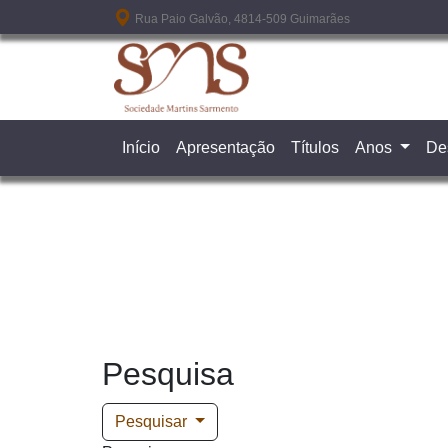
Passar para o conteúdo principal
Rua Paio Galvão, 4814-509 Guimarães
Início
Apresentação
Títulos
Anos
De
Pesquisa
Pesquisar