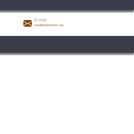
E-mail
sms@msarmento.org