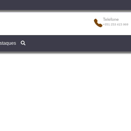
Telefone
+351 253 415 969
staques