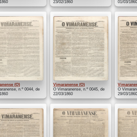
/1860
23/02/1860
01/03/186
anense (O)
Vimaranense (O)
Vimaranen
ranense, n.º 0044, de
O Vimaranense, n.º 0045, de
O Vimarane
/1860
22/03/1860
29/03/186