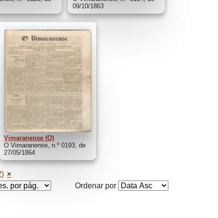
2
09/10/1863
Vimaranense (O)
O Vimaranense, n.º 0193, de
27/05/1864
2)
Ordenar por