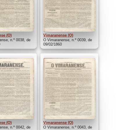
se (O)
Vimaranense (O)
nse, n.º 0038, de
O Vimaranense, n.º 0039, de
0
09/02/1860
se (O)
Vimaranense (O)
nse, n.º 0042, de
O Vimaranense, n.º 0043, de