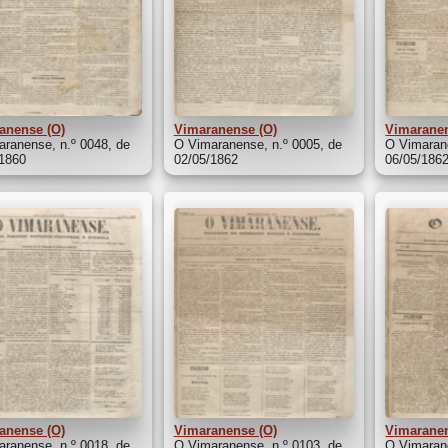
anense (O)
Vimaranense (O)
Vimaranen
ranense, n.º 0048, de
O Vimaranense, n.º 0005, de
O Vimarane
/1860
02/05/1862
06/05/186
anense (O)
Vimaranense (O)
Vimaranen
ranense, n.º 0018, de
O Vimaranense, n.º 0103, de
O Vimarane