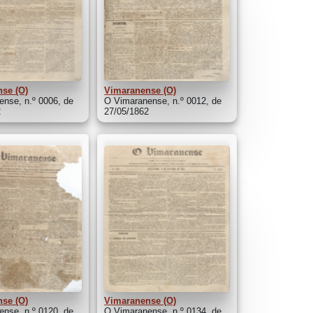
se (O)
Vimaranense (O)
nse, n.º 0006, de
O Vimaranense, n.º 0012, de
2
27/05/1862
se (O)
Vimaranense (O)
nse, n.º 0120, de
O Vimaranense, n.º 0134, de