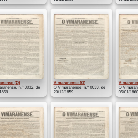
anense (O)
Vimaranense (O)
Vimaranen
ranense, n.º 0032, de
O Vimaranense, n.º 0033, de
O Vimarane
/1859
29/12/1859
05/01/186