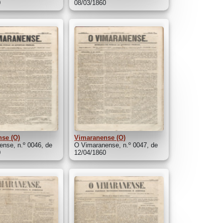
0
08/03/1860
se (O)
Vimaranense (O)
nse, n.º 0046, de
O Vimaranense, n.º 0047, de
0
12/04/1860