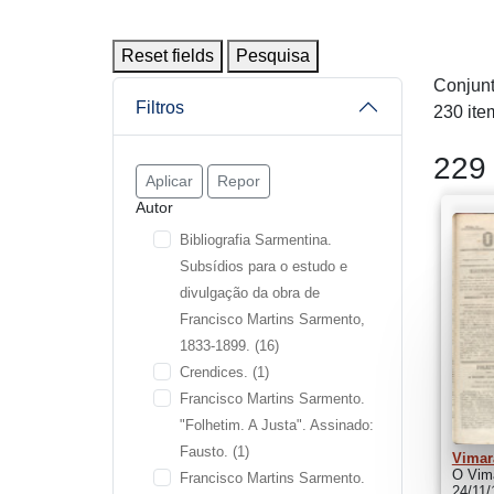
Reset fields
Pesquisa
Conjunt
Filtros
230 ite
229 
Aplicar
Repor
Autor
Bibliografia Sarmentina.
Subsídios para o estudo e
divulgação da obra de
Francisco Martins Sarmento,
1833-1899.
(16)
Crendices.
(1)
Francisco Martins Sarmento.
"Folhetim. A Justa". Assinado:
Fausto.
(1)
Vimar
O Vima
Francisco Martins Sarmento.
24/11/