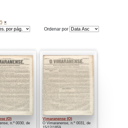
2)
Ordenar por
se (O)
Vimaranense (O)
nse, n.º 0030, de
O Vimaranense, n.º 0031, de
9
15/12/1859