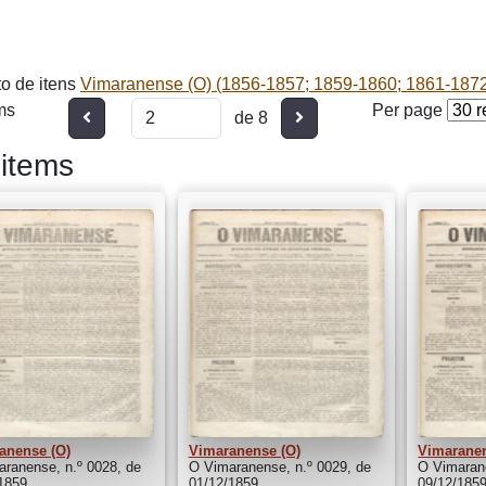
o de itens
Vimaranense (O) (1856-1857; 1859-1860; 1861-187
ms
Per page
Anterior
Seguinte
de 8
items
anense (O)
Vimaranense (O)
Vimaranen
ranense, n.º 0028, de
O Vimaranense, n.º 0029, de
O Vimarane
1859
01/12/1859
09/12/185