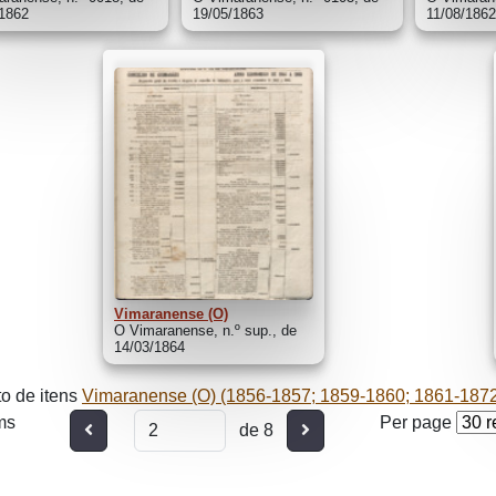
/1862
19/05/1863
11/08/186
Vimaranense (O)
O Vimaranense, n.º sup., de
14/03/1864
o de itens
Vimaranense (O) (1856-1857; 1859-1860; 1861-187
ms
Per page
Anterior
Seguinte
de 8