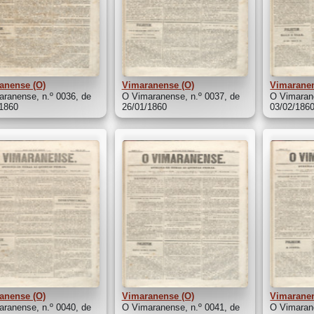
anense (O)
Vimaranense (O)
Vimaranen
ranense, n.º 0036, de
O Vimaranense, n.º 0037, de
O Vimarane
/1860
26/01/1860
03/02/186
anense (O)
Vimaranense (O)
Vimaranen
ranense, n.º 0040, de
O Vimaranense, n.º 0041, de
O Vimarane