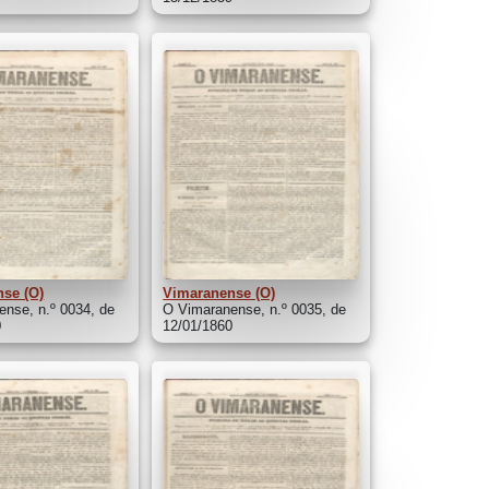
se (O)
Vimaranense (O)
nse, n.º 0034, de
O Vimaranense, n.º 0035, de
0
12/01/1860