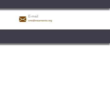
E-mail
sms@msarmento.org