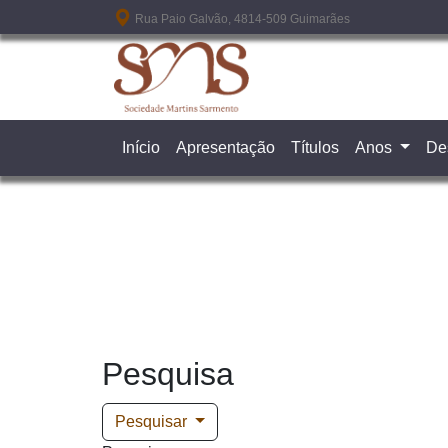
Passar para o conteúdo principal
Rua Paio Galvão, 4814-509 Guimarães
Início
Apresentação
Títulos
Anos
De
Pesquisa
Pesquisar