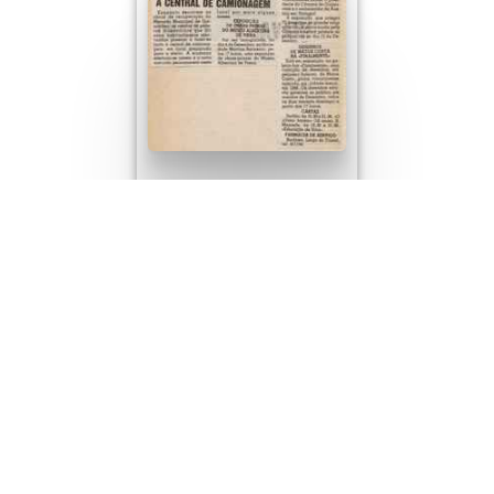
Jornal de Notícias
-30/11/1984
Mercado provisório junto à
central de camionagem.
de 995
Seguinte
(results 1–30 of 29841)