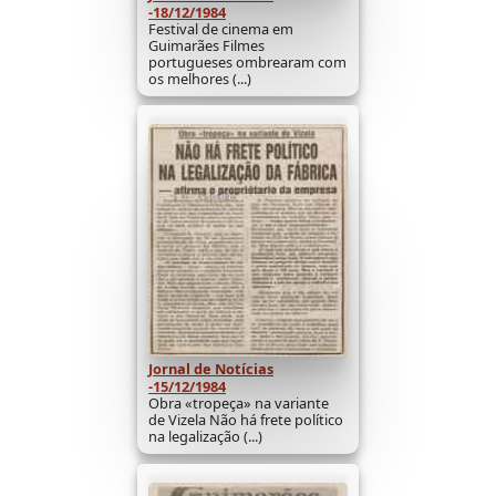
-18/12/1984
Festival de cinema em
Guimarães Filmes
portugueses ombrearam com
os melhores (...)
Jornal de Notícias
-15/12/1984
Obra «tropeça» na variante
de Vizela Não há frete político
na legalização (...)