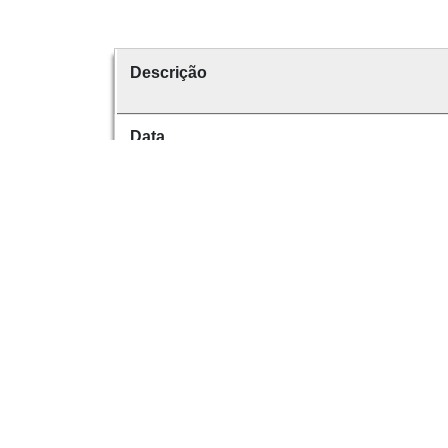
Descrição
Data
Data de emissão
É parte de
volume
Dese