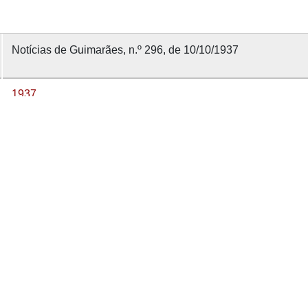
Notícias de Guimarães, n.º 296, de 10/10/1937
1937
10 outubro 1937
Notícias de Guimarães [1912]
296
nvolvido com
OMEKA-S
por
Casa de Sarmento
e
WEBES
| 