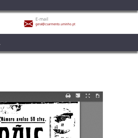
E-mail
geral@csarmento.uminho.pt