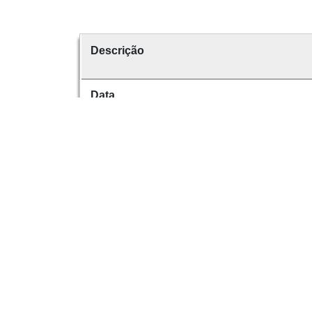
Descrição
Data
Data de emissão
É parte de
volume
Dese