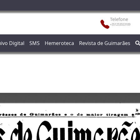
Telefone
+351253553109
ivo Digital
SMS
Hemeroteca
Revista de Guimarães