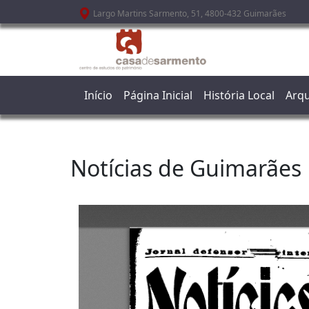
Passar para o conteúdo principal
Largo Martins Sarmento, 51, 4800-432 Guimarães
Início
Página Inicial
História Local
Arqu
Notícias de Guimarães