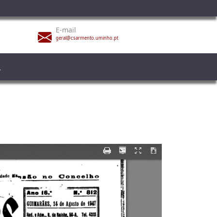
E-mail
geral@csarmento.uminho.pt