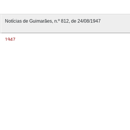
Notícias de Guimarães, n.º 812, de 24/08/1947
1947
24 agosto 1947
Notícias de Guimarães [1912]
812
nvolvido com
OMEKA-S
por
Casa de Sarmento
e
WEBES
| 