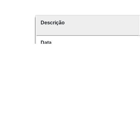
Descrição
Data
Data de emissão
É parte de
volume
Dese