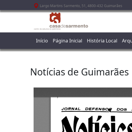
Passar para o conteúdo principal
Largo Martins Sarmento, 51, 4800-432 Guimarães
Início
Página Inicial
História Local
Arqu
Notícias de Guimarães