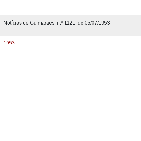
Notícias de Guimarães, n.º 1121, de 05/07/1953
1953
5 julho 1953
Notícias de Guimarães [1912]
1121
nvolvido com
OMEKA-S
por
Casa de Sarmento
e
WEBES
| 