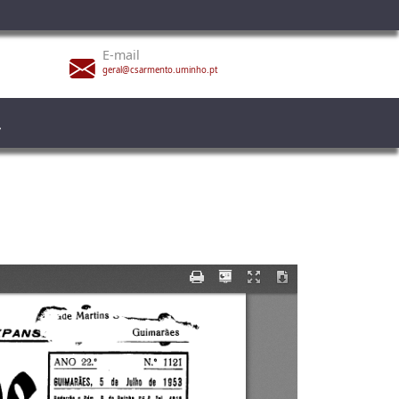
E-mail
geral@csarmento.uminho.pt